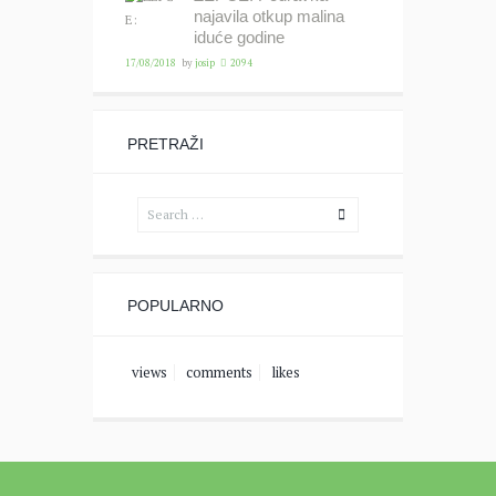
najavila otkup malina
iduće godine
17/08/2018
by
josip
2094
PRETRAŽI
POPULARNO
views
comments
likes