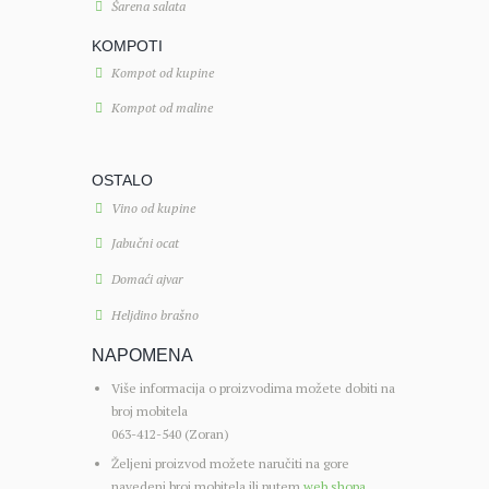
Šarena salata
KOMPOTI
Kompot od kupine
Kompot od maline
OSTALO
Vino od kupine
Jabučni ocat
Domaći ajvar
Heljdino brašno
NAPOMENA
Više informacija o proizvodima možete dobiti na
broj mobitela
063-412-540 (Zoran)
Željeni proizvod možete naručiti na gore
navedeni broj mobitela ili putem
web shopa