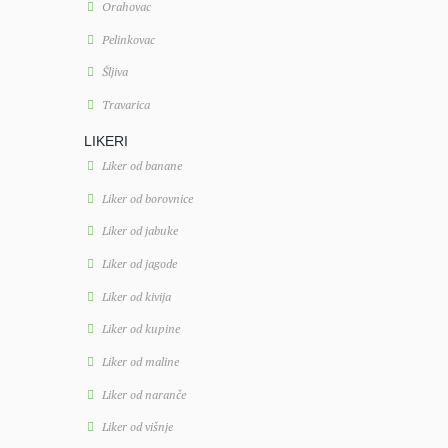
Orahovac
Pelinkovac
Šljiva
Travarica
LIKERI
Liker od banane
Liker od borovnice
Liker od jabuke
Liker od jagode
Liker od kivija
Liker od kupine
Liker od maline
Liker od naranče
Liker od višnje