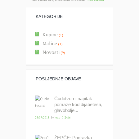
KATEGORIJE
Kupine
(1)
Maline
(1)
Novosti
(9)
POSLJEDNJE OBJAVE
Čudotvorni napitak
pomaže kod dijabetesa,
glavobolje...
28/09/2018
by
josip
2446
ŽEPČE: Podravka