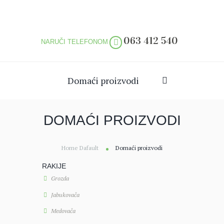
063 412 540
NARUČI TELEFONOM
Domaći proizvodi
DOMAĆI PROIZVODI
Home Dafault
Domaći proizvodi
RAKIJE
Grozda
Jabukovača
Medovača