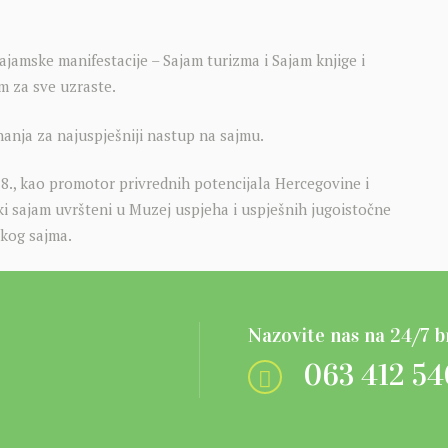
ajamske manifestacije – Sajam turizma i Sajam knjige i
m za sve uzraste.
znanja za najuspješniji nastup na sajmu.
., kao promotor privrednih potencijala Hercegovine i
ki sajam uvršteni u Muzej uspjeha i uspješnih jugoistočne
skog sajma.
Nazovite nas na 24/7 b
063 412 54