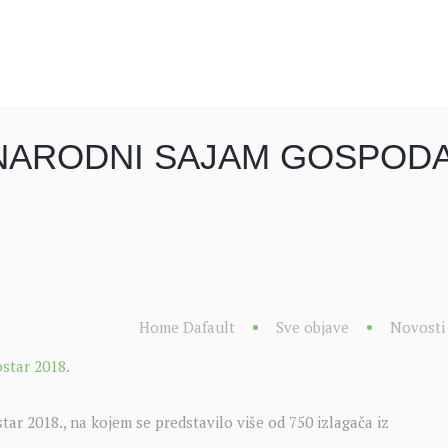
NARODNI SAJAM GOSPODA
Home Dafault
Sve objave
Novosti
r 2018., na kojem se predstavilo više od 750 izlagača iz