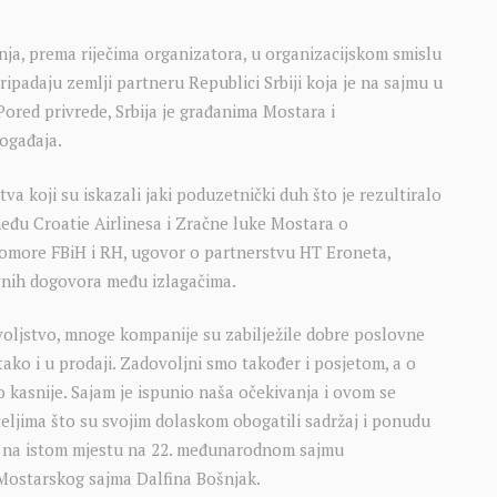
avnja, prema riječima organizatora, u organizacijskom smislu
pripadaju zemlji partneru Republici Srbiji koja je na sajmu u
ored privrede, Srbija je građanima Mostara i
događaja.
tva koji su iskazali jaki poduzetnički duh što je rezultiralo
eđu Croatie Airlinesa i Zračne luke Mostara o
omore FBiH i RH, ugovor o partnerstvu HT Eroneta,
ovnih dogovora među izlagačima.
voljstvo, mnoge kompanije su zabilježile dobre poslovne
ako i u prodaji. Zadovoljni smo također i posjetom, a o
kasnije. Sajam je ispunio naša očekivanja i ovom se
eljima što su svojim dolaskom obogatili sadržaj i ponudu
e na istom mjestu na 22. međunarodnom sajmu
 Mostarskog sajma Dalfina Bošnjak.