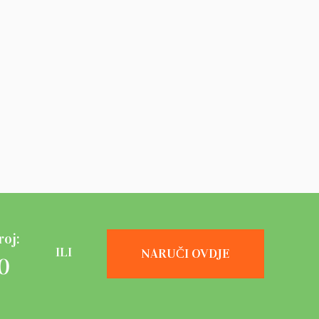
roj:
NARUČI OVDJE
0