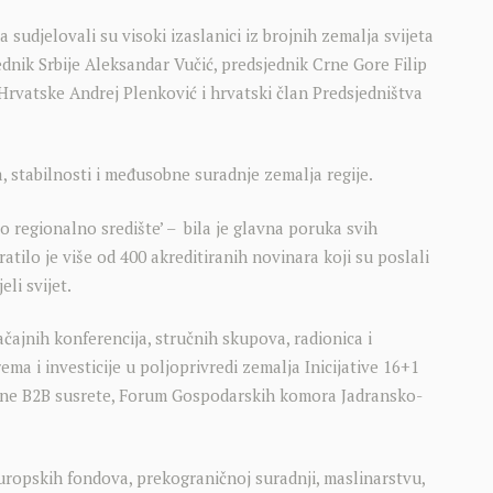
udjelovali su visoki izaslanici iz brojnih zemalja svijeta
ednik Srbije Aleksandar Vučić, predsjednik Crne Gore Filip
Hrvatske Andrej Plenković i hrvatski član Predsjedništva
 stabilnosti i međusobne suradnje zemalja regije.
regionalno središte’ – bila je glavna poruka svih
atilo je više od 400 akreditiranih novinara koji su poslali
li svijet.
čajnih konferencija, stručnih skupova, radionica i
ema i investicije u poljoprivredi zemalja Inicijative 16+1
dne B2B susrete, Forum Gospodarskih komora Jadransko-
uropskih fondova, prekograničnoj suradnji, maslinarstvu,