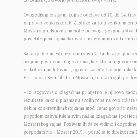
Ovogodišnji je sajam, koji se održava od 10. do 14. tr
napravio veliki iskorak. Zasluge za to u velikoj mjeri 
Mostaru predstavila najbolje od svoga gospodarstva. P
posjetiteljima sajma darovala niz iznimnih kulturnih 
Sajam je bio mjesto izravnih susreta ljudi iz gospodars
brojnim poslovnim dogovorima, kao što su ugovor izm
niskotarifnim letovima, ugovor između Gospodarske k
Ericssona i Sveučilišta u Mostaru, te niz drugih posl
– Iz razgovora s izlagačima primjetno je njihovo zado
rezultate kako u plasmanu svojih roba na ovo tržište t
nekim konkretnijim brojkama moći ćemo govoriti nešto 
prigodom zahvaljujem svim našim izlagačima i posjetit
Mostarskog sajma. Pozivam ih da se vidimo i dogodin
gospodarstva – Mostar 2019. – poručila je direktorica