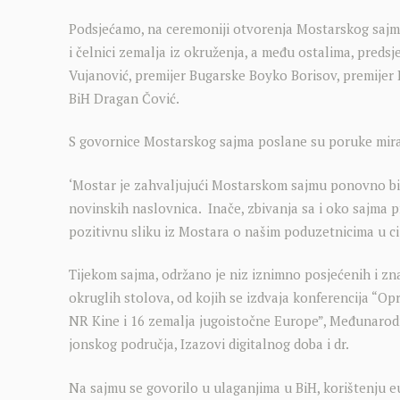
Podsjećamo, na ceremoniji otvorenja Mostarskog sajma s
i čelnici zemalja iz okruženja, a među ostalima, predsj
Vujanović, premijer Bugarske Boyko Borisov, premijer 
BiH Dragan Čović.
S govornice Mostarskog sajma poslane su poruke mira,
‘Mostar je zahvaljujući Mostarskom sajmu ponovno bio 
novinskih naslovnica. Inače, zbivanja sa i oko sajma pr
pozitivnu sliku iz Mostara o našim poduzetnicima u cije
Tijekom sajma, održano je niz iznimno posjećenih i zna
okruglih stolova, od kojih se izdvaja konferencija “Opr
NR Kine i 16 zemalja jugoistočne Europe”, Međunaro
jonskog područja, Izazovi digitalnog doba i dr.
Na sajmu se govorilo u ulaganjima u BiH, korištenju e