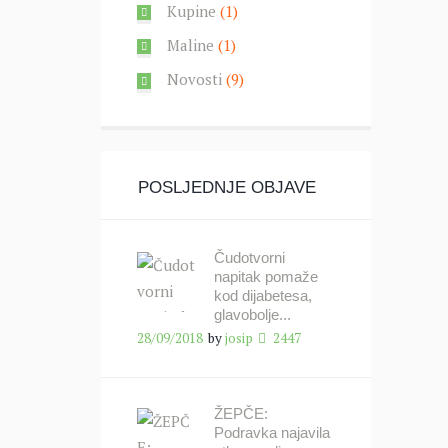
Kupine
(1)
Maline
(1)
Novosti
(9)
POSLJEDNJE OBJAVE
Čudotvorni
napitak pomaže
kod dijabetesa,
glavobolje...
28/09/2018
by
josip
2447
ŽEPČE:
Podravka najavila