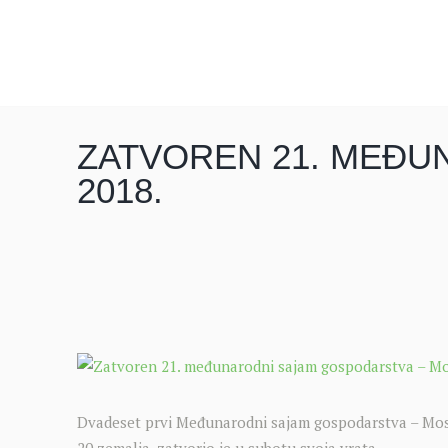
ZATVOREN 21. MEĐU
2018.
Dvadeset prvi Međunarodni sajam gospodarstva – Mosta
20 zemalja, zatvorio je u subotu svoja vrata.